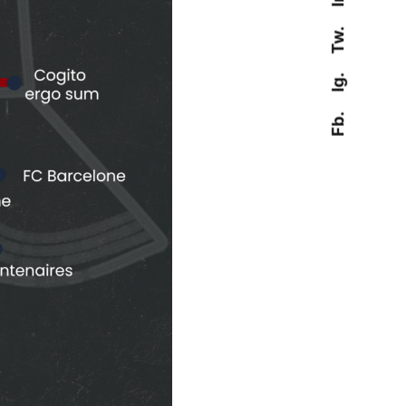
Tw.
Ig.
Fb.