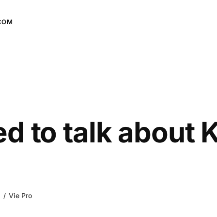
COM
d to talk about 
Vie Pro